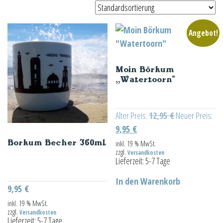
Angebot!
Moin Börkum
„Watertoorn“
Ursprünglicher
Alter Preis:
12,95
€
Neuer Preis:
Aktueller
Preis
9,95
€
Preis
war:
inkl. 19 % MwSt.
Borkum Becher 360ml
zzgl.
Versandkosten
ist:
12,95 €
Lieferzeit:
5-7 Tage
9,95 €.
In den Warenkorb
9,95
€
inkl. 19 % MwSt.
zzgl.
Versandkosten
Lieferzeit:
5-7 Tage