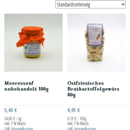
Meeressenf
Ostfriesisches
unbehandelt 100g
Bratkartoffelgewürz
80g
5,40
€
4,95
€
54,00
€
/
kg
6,19
€
/
100g
inkl. 7 % MwSt.
inkl. 7 % MwSt.
zzgl.
zzgl.
Versandkosten
Versandkosten