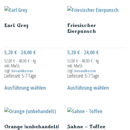
mehrere
mehrere
Varianten
Varianten
auf.
auf.
Earl Grey
Friesischer
Die
Die
Eierpunsch
Optionen
Optionen
können
können
auf
auf
5,20
€
24,00
€
5,20
€
24,00
€
–
–
der
der
52,00
€
–
48,00
€
/
kg
52,00
€
–
48,00
€
/
kg
inkl. MwSt.
inkl. MwSt.
Produktseite
Produktseit
zzgl.
zzgl.
Versandkosten
Versandkosten
gewählt
gewählt
Lieferzeit:
5-7 Tage
Lieferzeit:
5-7 Tage
Dieses
Dieses
werden
werden
Ausführung wählen
Ausführung wählen
Produkt
Produkt
weist
weist
mehrere
mehrere
Varianten
Varianten
auf.
auf.
Orange (unbehandelt)
Sahne – Toffee
Die
Die