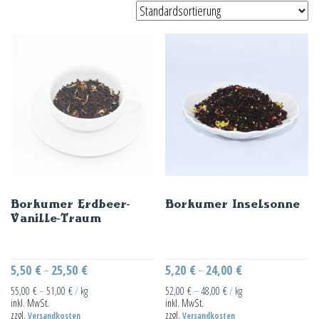
Borkumer Erdbeer-
Borkumer Inselsonne
Vanille-Traum
5,50
€
25,50
€
5,20
€
24,00
€
–
–
55,00
€
–
51,00
€
/
kg
52,00
€
–
48,00
€
/
kg
inkl. MwSt.
inkl. MwSt.
zzgl.
zzgl.
Versandkosten
Versandkosten