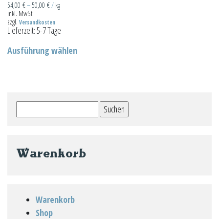
der
der
54,00
€
–
50,00
€
/
kg
inkl. MwSt.
Produktseite
Produktseit
zzgl.
Versandkosten
gewählt
gewählt
Lieferzeit:
5-7 Tage
Dieses
werden
werden
Ausführung wählen
Produkt
weist
mehrere
Varianten
Suchen
auf.
nach:
Die
Optionen
können
Warenkorb
auf
der
Produktseite
Warenkorb
gewählt
Shop
werden