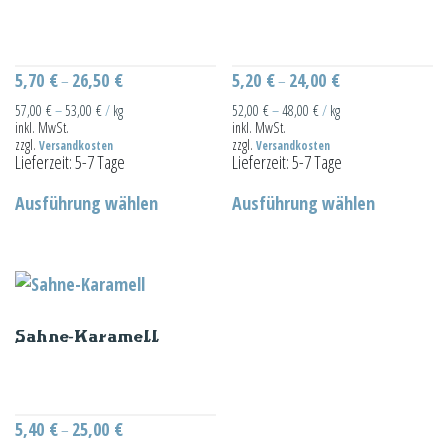
Optionen
Optionen
können
können
auf
auf
5,70
€
26,50
€
5,20
€
24,00
€
–
–
der
der
57,00
€
–
53,00
€
/
kg
52,00
€
–
48,00
€
/
kg
inkl. MwSt.
inkl. MwSt.
Produktseite
Produktseit
zzgl.
zzgl.
Versandkosten
Versandkosten
gewählt
gewählt
Lieferzeit:
5-7 Tage
Lieferzeit:
5-7 Tage
Dieses
Dieses
werden
werden
Ausführung wählen
Ausführung wählen
Produkt
Produkt
weist
weist
mehrere
mehrere
Varianten
Varianten
auf.
auf.
Sahne-Karamell
Die
Die
Optionen
Optionen
können
können
auf
auf
5,40
€
25,00
€
–