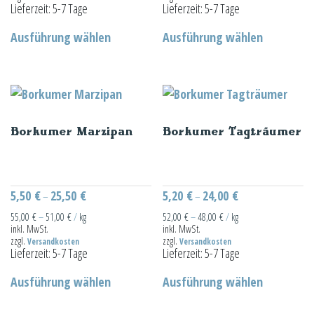
Lieferzeit:
5-7 Tage
Lieferzeit:
5-7 Tage
Dieses
Dieses
Ausführung wählen
Ausführung wählen
Produkt
Produkt
weist
weist
mehrere
mehrere
Varianten
Varianten
auf.
auf.
Borkumer Marzipan
Borkumer Tagträumer
Die
Die
Optionen
Optionen
können
können
auf
auf
5,50
€
25,50
€
5,20
€
24,00
€
–
–
der
der
55,00
€
–
51,00
€
/
kg
52,00
€
–
48,00
€
/
kg
inkl. MwSt.
inkl. MwSt.
Produktseite
Produktseit
zzgl.
zzgl.
Versandkosten
Versandkosten
gewählt
gewählt
Lieferzeit:
5-7 Tage
Lieferzeit:
5-7 Tage
Dieses
Dieses
werden
werden
Ausführung wählen
Ausführung wählen
Produkt
Produkt
weist
weist