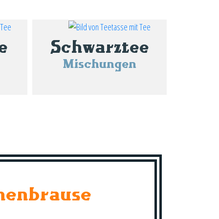
e
Schwarztee
Mischungen
nenbrause