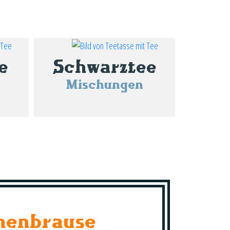
e
Schwarztee
Mischungen
nenbrause