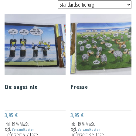
Du sagst nix
Fresse
3,95
€
3,95
€
inkl. 19 % MwSt.
inkl. 19 % MwSt.
zzgl.
zzgl.
Versandkosten
Versandkosten
Lieferzeit:
5-7 Tage
Lieferzeit:
3-5 Tage