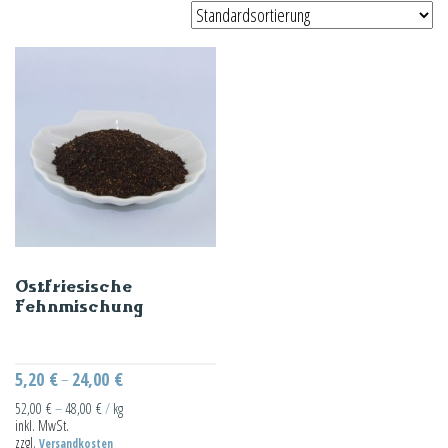
Ostfriesische
Fehnmischung
5,20
€
24,00
€
–
52,00
€
–
48,00
€
/
kg
inkl. MwSt.
zzgl.
Versandkosten