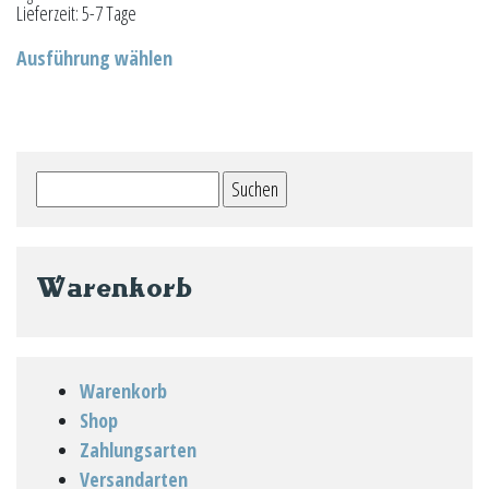
Lieferzeit:
5-7 Tage
Dieses
Ausführung wählen
Produkt
weist
mehrere
Varianten
Suchen
auf.
nach:
Die
Optionen
können
Warenkorb
auf
der
Produktseite
Warenkorb
gewählt
Shop
werden
Zahlungsarten
Versandarten