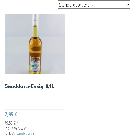
Sanddorn-Essig 0,1L
7,95
€
79,50
€
/
1l
inkl. 7 % MwSt.
zzgl.
Versandkosten