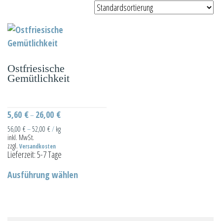
Ostfriesische
Gemütlichkeit
5,60
€
26,00
€
–
56,00
€
–
52,00
€
/
kg
inkl. MwSt.
zzgl.
Versandkosten
Lieferzeit:
5-7 Tage
Dieses
Ausführung wählen
Produkt
weist
mehrere
Varianten