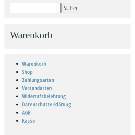
Suchen
auf.
nach:
Die
Optionen
können
Warenkorb
auf
der
Produktseite
Warenkorb
gewählt
Shop
werden
Zahlungsarten
Versandarten
Widerrufsbelehrung
Datenschutzerklärung
AGB
Kasse