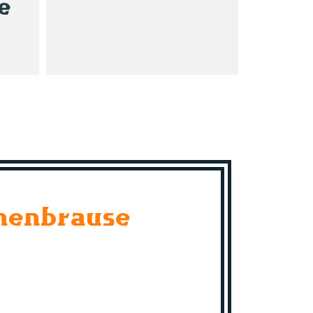
e
nenbrause