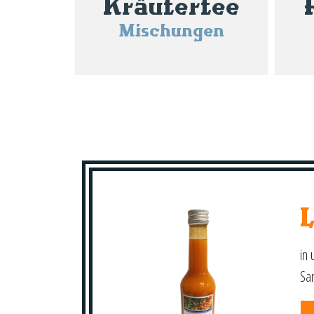
Kräutertee
Mischungen
in 
Sa