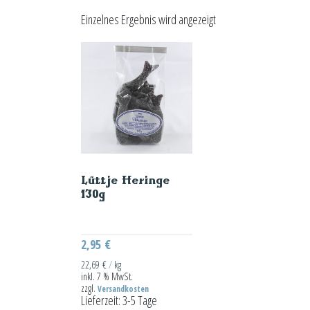
Einzelnes Ergebnis wird angezeigt
Lüttje Heringe
130g
2,95
€
22,69
€
/
kg
inkl. 7 % MwSt.
zzgl.
Versandkosten
Lieferzeit:
3-5 Tage