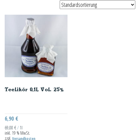
Teelikör 0,1L Vol. 25%
6,90
€
69,00
€
/
1l
inkl. 19 % MwSt.
zzgl.
Versandkosten