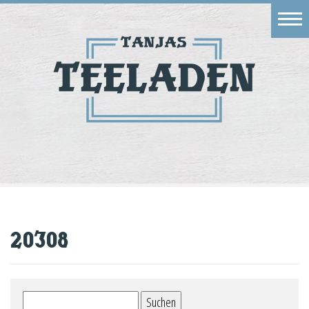
Eingang
Geschäft
Onlineshop
Warenkorb
Kontakt
20308
Suchen