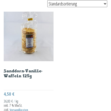
Sanddorn-Vanille-
Waffeln 125g
4,50
€
36,00
€
/
kg
inkl. 7 % MwSt.
zzgl.
Versandkosten