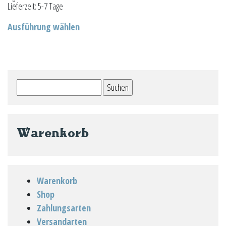
Lieferzeit:
5-7 Tage
Dieses
Ausführung wählen
Produkt
weist
mehrere
Varianten
Suchen
auf.
nach:
Die
Optionen
können
Warenkorb
auf
der
Produktseite
Warenkorb
gewählt
Shop
werden
Zahlungsarten
Versandarten