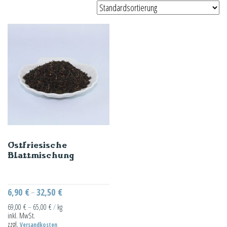
Ostfriesische
Blattmischung
6,90
€
32,50
€
–
69,00
€
–
65,00
€
/
kg
inkl. MwSt.
zzgl.
Versandkosten