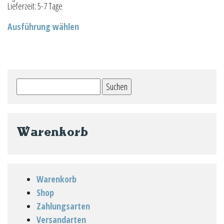
Lieferzeit:
5-7 Tage
Dieses
Ausführung wählen
Produkt
weist
mehrere
Varianten
Suchen
auf.
nach:
Die
Optionen
können
Warenkorb
auf
der
Produktseite
Warenkorb
gewählt
Shop
werden
Zahlungsarten
Versandarten