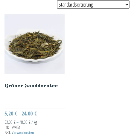
Grüner Sanddorntee
5,20
€
24,00
€
–
52,00
€
–
48,00
€
/
kg
inkl. MwSt.
zzgl.
Versandkosten