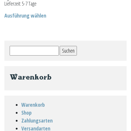
Lieferzeit:
5-7 Tage
Dieses
Ausführung wählen
Produkt
weist
mehrere
Varianten
Suchen
auf.
nach:
Die
Optionen
können
Warenkorb
auf
der
Produktseite
Warenkorb
gewählt
Shop
werden
Zahlungsarten
Versandarten