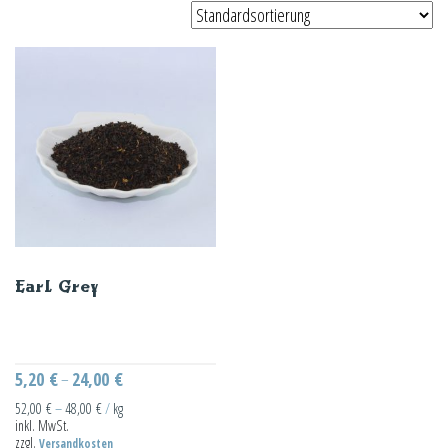
Earl Grey
5,20
€
24,00
€
–
52,00
€
–
48,00
€
/
kg
inkl. MwSt.
zzgl.
Versandkosten