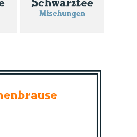
e
Schwarztee
Mischungen
nenbrause