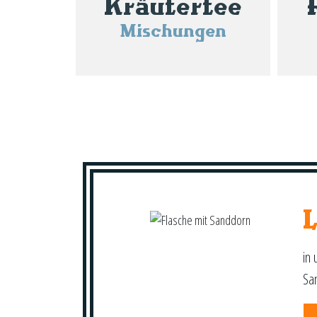
Kräutertee
Mischungen
in 
Sa