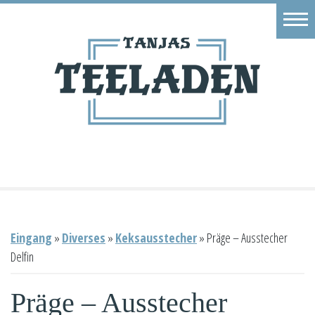
Eingang
Geschäft
Onlineshop
Warenkorb
Kontakt
Eingang
»
Diverses
»
Keksausstecher
»
Präge – Ausstecher
Delfin
Präge – Ausstecher