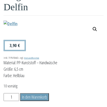
Delfin
3,90
€
inkl. 19 % MwSt.
zzgl.
Versandkosten
Material: PP-Kunststoff – Handwäsche
Größe: 6,5 cm
Farbe: Hellblau
10 vorrätig
Präge
In den Warenkorb
-