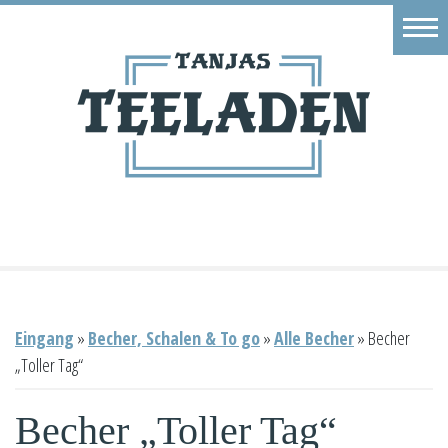
Eingang
Geschäft
Onlineshop
Warenkorb
Kontakt
Eingang
»
Becher, Schalen & To go
»
Alle Becher
»
Becher
„Toller Tag“
Becher „Toller Tag“