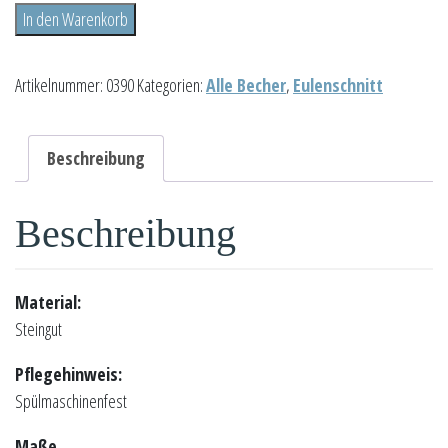
Becher
In den Warenkorb
"Toller
Tag"
Artikelnummer:
0390
Kategorien:
Alle Becher
,
Eulenschnitt
Menge
Beschreibung
Beschreibung
Material:
Steingut
Pflegehinweis:
Spülmaschinenfest
Maße