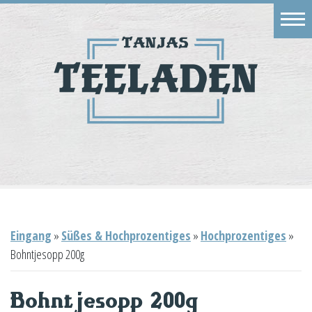
Eingang
Geschäft
Onlineshop
Warenkorb
Kontakt
Eingang
»
Süßes & Hochprozentiges
»
Hochprozentiges
»
Bohntjesopp 200g
Bohntjesopp 200g