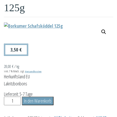
125g
3,50
€
28,00
€
/
kg
inkl. 7 % MwSt.
zzgl.
Versandkosten
Herkunftsland EU
Lakritzbonbons
Lieferzeit:
5-7 Tage
Borkumer
In den Warenkorb
Schafsköddel
125g