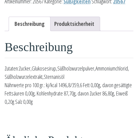
Artikelnummer:
20567
Kategorie:
Süßigkeiten
Schlagwort:
20567
Menge
Beschreibung
Produktsicherheit
Beschreibung
Zutaten:Zucker,Glukosesirup,Süßholzwurzelpulver,Ammoniumchlorid,
Süßholzwurzelextrakt,Sternanisöl
Nährwerte pro 100 gr.: kj/kcal 1496,8/359,6 Fett 0,00g, davon gesättigte
Fettsäuren 0,00g, Kohlenhydrate 87,70g, davon Zucker 86,80g, Eiweiß
0,20g Salz 0,00g