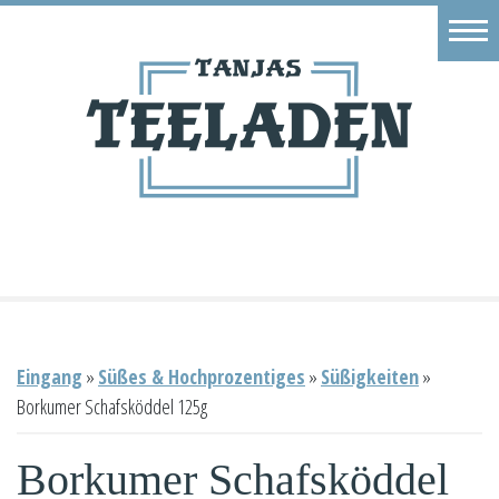
Eingang
Geschäft
Onlineshop
Warenkorb
Kontakt
Eingang
»
Süßes & Hochprozentiges
»
Süßigkeiten
»
Borkumer Schafsköddel 125g
Borkumer Schafsköddel