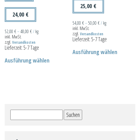
gewählt
werden
25,00
€
werden
24,00
€
54,00
€
–
50,00
€
/
kg
inkl. MwSt.
52,00
€
–
48,00
€
/
kg
zzgl.
Versandkosten
inkl. MwSt.
Lieferzeit:
5-7 Tage
zzgl.
Versandkosten
Dieses
Lieferzeit:
5-7 Tage
Ausführung wählen
Dieses
Produkt
Ausführung wählen
Produkt
weist
weist
mehrere
mehrere
Varianten
Varianten
auf.
auf.
Die
Die
Optionen
Suchen
Optionen
können
nach:
können
auf
auf
der
der
Produktseit