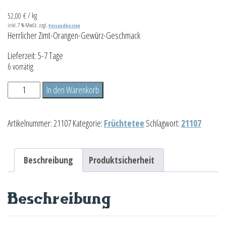
52,00
€
/
kg
inkl. 7 % MwSt.
zzgl.
Versandkosten
Herrlicher Zimt-Orangen-Gewürz-Geschmack
Lieferzeit:
5-7 Tage
6 vorrätig
Borkumer
In den Warenkorb
Sonnenuntergang
100g
Artikelnummer:
21107
Kategorie:
Früchtetee
Schlagwort:
21107
Menge
Beschreibung
Produktsicherheit
Beschreibung