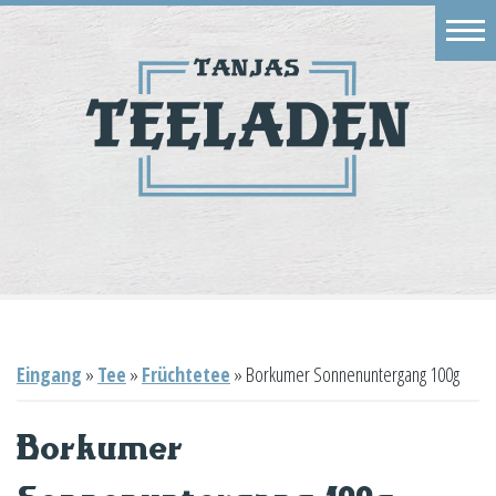
Eingang
Geschäft
Onlineshop
Warenkorb
Kontakt
Eingang
»
Tee
»
Früchtetee
»
Borkumer Sonnenuntergang 100g
Borkumer