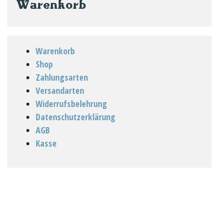
Warenkorb
Produktseite
gewählt
gewählt
werden
werden
Warenkorb
Shop
Zahlungsarten
Versandarten
Widerrufsbelehrung
Datenschutzerklärung
AGB
Kasse