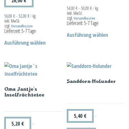
26,00
€
54,00
€
–
50,00
€
/
kg
inkl. MwSt.
56,00
€
–
52,00
€
/
kg
zzgl.
Versandkosten
inkl. MwSt.
Lieferzeit:
5-7 Tage
zzgl.
Versandkosten
Dieses
Lieferzeit:
5-7 Tage
Ausführung wählen
Dieses
Produkt
Ausführung wählen
Produkt
weist
weist
mehrere
mehrere
Varianten
Varianten
auf.
auf.
Die
Sanddorn-Holunder
Die
Optionen
Oma Jantje`s
Optionen
können
Inselfrüchtetee
können
auf
auf
der
der
Produktseit
5,40
€
–
Produktseite
gewählt
5,20
€
–