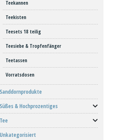
Teekannen
Teekisten
Teesets 18 teilig
Teesiebe & Tropfenfänger
Teetassen
Vorratsdosen
Sanddornprodukte
Süßes & Hochprozentiges
Tee
Unkategorisiert