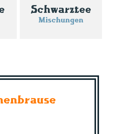
e
Schwarztee
Mischungen
nenbrause