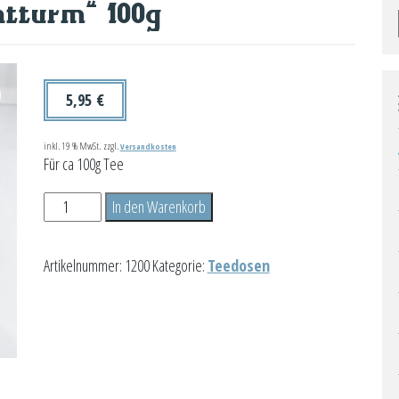
tturm“ 100g
5,95
€
inkl. 19 % MwSt.
zzgl.
Versandkosten
Für ca 100g Tee
Dose
In den Warenkorb
"Pilsumer
Leuchtturm"
Artikelnummer:
1200
Kategorie:
Teedosen
100g
Menge