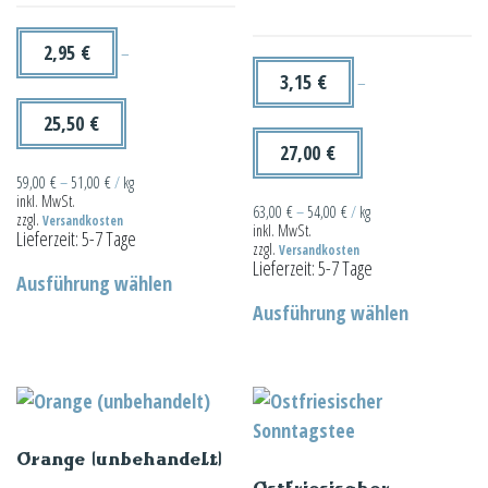
2,95
€
–
3,15
€
–
25,50
€
27,00
€
59,00
€
–
51,00
€
/
kg
inkl. MwSt.
63,00
€
–
54,00
€
/
kg
zzgl.
Versandkosten
inkl. MwSt.
Lieferzeit:
5-7 Tage
zzgl.
Versandkosten
Dieses
Lieferzeit:
5-7 Tage
Ausführung wählen
Produkt
Dieses
Ausführung wählen
weist
Produkt
mehrere
weist
Varianten
mehrere
auf.
Varianten
Die
auf.
Orange (unbehandelt)
Optionen
Die
Ostfriesischer