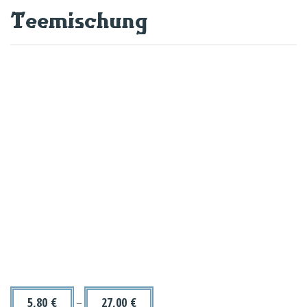
Teemischung
5,80
€
–
27,00
€