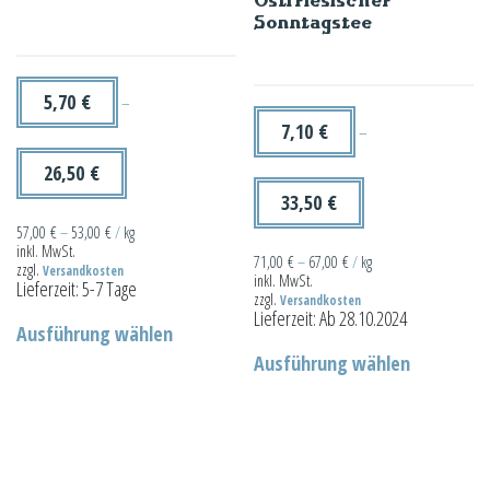
können
Optionen
Sonntagstee
auf
können
der
auf
Produktseite
der
5,70
€
–
gewählt
Produktseit
7,10
€
–
werden
gewählt
26,50
€
werden
33,50
€
57,00
€
–
53,00
€
/
kg
inkl. MwSt.
71,00
€
–
67,00
€
/
kg
zzgl.
Versandkosten
inkl. MwSt.
Lieferzeit:
5-7 Tage
zzgl.
Versandkosten
Dieses
Lieferzeit:
Ab 28.10.2024
Ausführung wählen
Produkt
Dieses
Ausführung wählen
weist
Produkt
mehrere
weist
Varianten
mehrere
auf.
Varianten