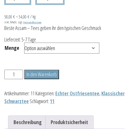
58,00
€
–
54,00
€
/
kg
inkl. MwSt.
zzgl.
Versandkosten
Beste Assam – Tees geben ihr den typischen Geschmack
Lieferzeit:
5-7 Tage
Menge
Echte
In den Warenkorb
Borkumer
Teemischung
Artikelnummer:
11
Kategorien:
Echter Ostfriesentee
,
Klassischer
Menge
Schwarztee
Schlagwort:
11
Beschreibung
Produktsicherheit