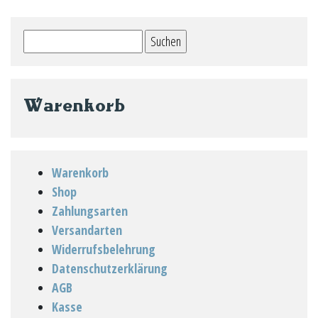
Die
auf.
Optionen
Die
Suchen
können
Optionen
nach:
auf
können
der
auf
Produktseite
der
Warenkorb
gewählt
Produktseit
werden
gewählt
werden
Warenkorb
Shop
Zahlungsarten
Versandarten
Widerrufsbelehrung
Datenschutzerklärung
AGB
Kasse