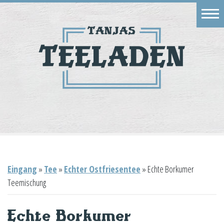
Eingang
Geschäft
Onlineshop
Warenkorb
Kontakt
Eingang
»
Tee
»
Echter Ostfriesentee
»
Echte Borkumer
Teemischung
Echte Borkumer