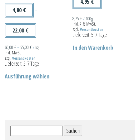
4,95
€
4,80
€
–
8,25
€
/
100g
inkl. 7 % MwSt.
zzgl.
22,00
€
Versandkosten
Lieferzeit:
5-7 Tage
In den Warenkorb
60,00
€
–
55,00
€
/
kg
inkl. MwSt.
zzgl.
Versandkosten
Lieferzeit:
5-7 Tage
Dieses
Ausführung wählen
Produkt
weist
mehrere
Varianten
auf.
Die
Suchen
Optionen
nach:
können