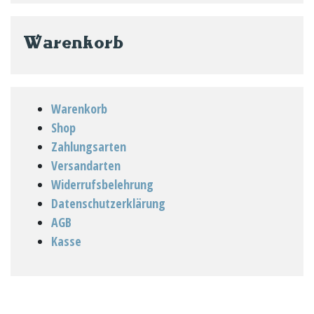
auf
der
Warenkorb
Produktseite
gewählt
werden
Warenkorb
Shop
Zahlungsarten
Versandarten
Widerrufsbelehrung
Datenschutzerklärung
AGB
Kasse