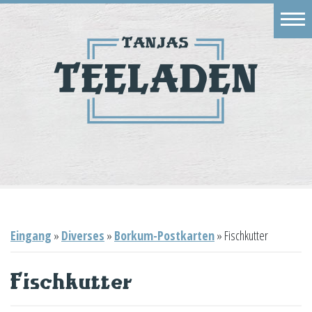
Eingang
Geschäft
Onlineshop
Warenkorb
Kontakt
Eingang
»
Diverses
»
Borkum-Postkarten
»
Fischkutter
Fischkutter