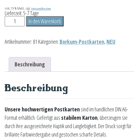
inkl. 19 % MwSt.
zzgl.
Versandkosten
Lieferzeit:
5-7 Tage
Fischkutter
In den Warenkorb
Menge
Artikelnummer:
81
Kategorien:
Borkum-Postkarten
,
NEU
Beschreibung
Beschreibung
Unsere hochwertigen Postkarten
sind im handlichen DIN A6-
Format erhältlich. Gefertigt aus
stabilem Karton
, überzeugen sie
durch ihre ausgezeichnete Haptik und Langlebigkeit. Der Druck sorgt für
brillante Farbwiedergabe und gestochen scharfe Details.