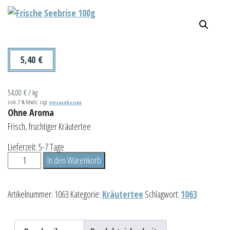
5,40
€
54,00
€
/
kg
inkl. 7 % MwSt.
zzgl.
Versandkosten
Ohne Aroma
Frisch, fruchtiger Kräutertee
Lieferzeit:
5-7 Tage
Frische
In den Warenkorb
Seebrise
100g
Artikelnummer:
1063
Kategorie:
Kräutertee
Schlagwort:
1063
Menge