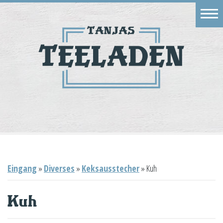
Eingang
Geschäft
Onlineshop
Warenkorb
Kontakt
Eingang
»
Diverses
»
Keksausstecher
»
Kuh
Kuh