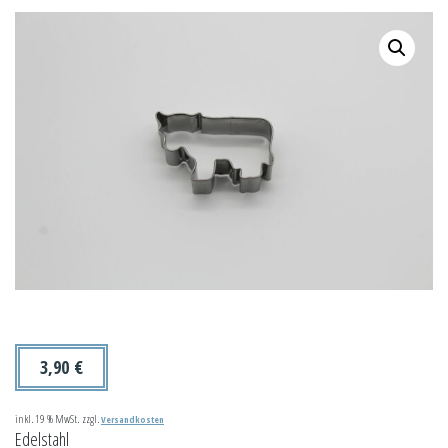
3,90
€
inkl. 19 % MwSt.
zzgl.
Versandkosten
Edelstahl