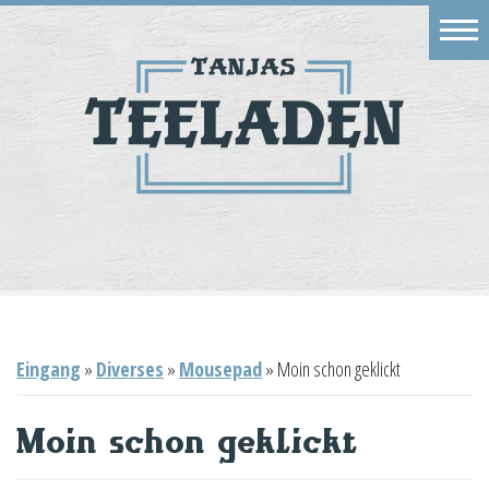
Eingang
Geschäft
Onlineshop
Warenkorb
Kontakt
Eingang
»
Diverses
»
Mousepad
»
Moin schon geklickt
Moin schon geklickt