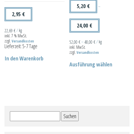
5,20
€
–
2,95
€
24,00
€
22,69
€
/
kg
inkl. 7 % MwSt.
zzgl.
Versandkosten
52,00
€
–
48,00
€
/
kg
Lieferzeit:
5-7 Tage
inkl. MwSt.
zzgl.
Versandkosten
In den Warenkorb
Dieses
Ausführung wählen
Produkt
weist
mehrere
Varianten
auf.
Die
Suchen
Optionen
nach:
können
auf