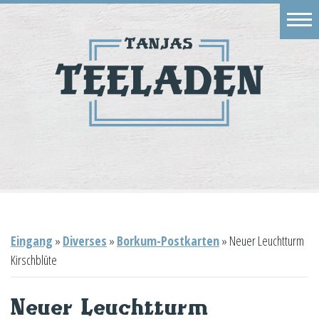
Eingang
Geschäft
Onlineshop
Warenkorb
Kontakt
Eingang
»
Diverses
»
Borkum-Postkarten
»
Neuer Leuchtturm
Kirschblüte
Neuer Leuchtturm