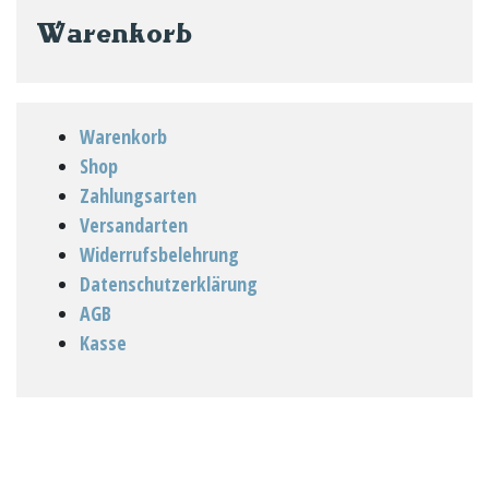
der
Warenkorb
Produktseit
gewählt
werden
Warenkorb
Shop
Zahlungsarten
Versandarten
Widerrufsbelehrung
Datenschutzerklärung
AGB
Kasse