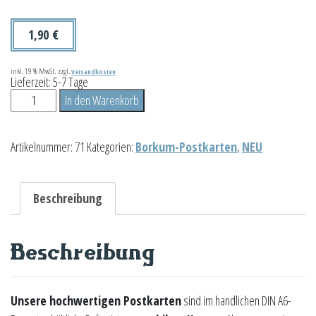
1,90
€
inkl. 19 % MwSt.
zzgl.
Versandkosten
Lieferzeit:
5-7 Tage
Neuer
In den Warenkorb
Leuchtturm
Kirschblüte
Artikelnummer:
71
Kategorien:
Borkum-Postkarten
,
NEU
Menge
Beschreibung
Beschreibung
Unsere hochwertigen Postkarten
sind im handlichen DIN A6-