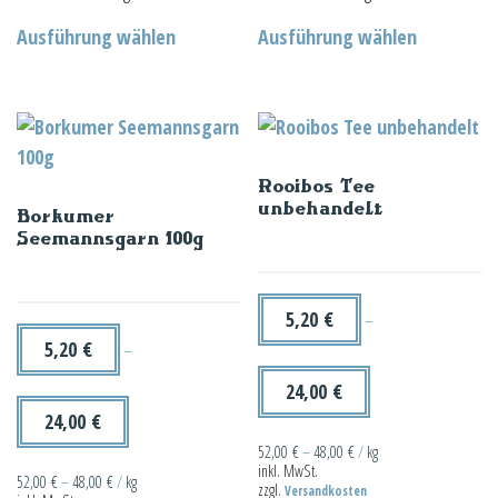
Dieses
Dieses
Ausführung wählen
Ausführung wählen
Produkt
Produkt
weist
weist
mehrere
mehrere
Varianten
Varianten
auf.
auf.
Rooibos Tee
Die
Die
unbehandelt
Borkumer
Optionen
Optionen
Seemannsgarn 100g
können
können
auf
auf
der
der
5,20
€
–
Produktseite
Produktseit
5,20
€
–
gewählt
gewählt
24,00
€
werden
werden
24,00
€
52,00
€
–
48,00
€
/
kg
inkl. MwSt.
52,00
€
–
48,00
€
/
kg
zzgl.
Versandkosten