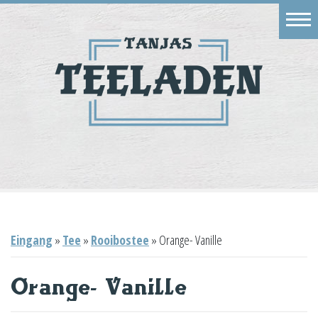
Eingang
Geschäft
Onlineshop
Warenkorb
Kontakt
Eingang
»
Tee
»
Rooibostee
»
Orange- Vanille
Orange- Vanille