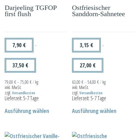
Darjeeling TGFOP
Ostfriesischer
first flush
Sanddorn-Sahnetee
7,90
€
3,15
€
–
–
37,50
€
27,00
€
79,00
€
–
75,00
€
/
kg
63,00
€
–
54,00
€
/
kg
inkl. MwSt.
inkl. MwSt.
zzgl.
zzgl.
Versandkosten
Versandkosten
Lieferzeit:
5-7 Tage
Lieferzeit:
5-7 Tage
Dieses
Dieses
Ausführung wählen
Ausführung wählen
Produkt
Produkt
weist
weist
mehrere
mehrere
Varianten
Varianten