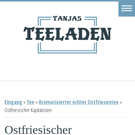
Eingang
Geschäft
Onlineshop
Warenkorb
Kontakt
Eingang
»
Tee
»
Aromatisierter echter Ostfriesentee
»
Ostfriesischer Kapitänstee
Ostfriesischer