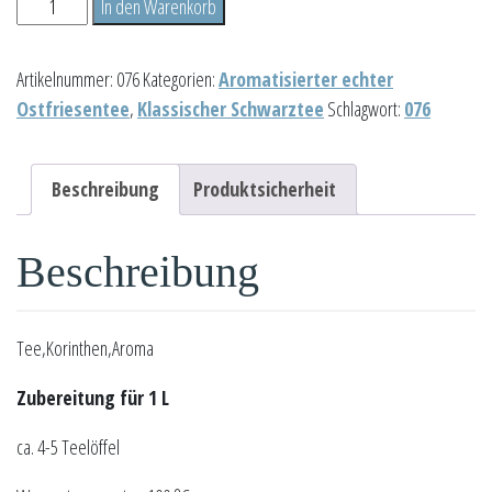
Ostfriesischer
In den Warenkorb
Kapitänstee
Menge
Artikelnummer:
076
Kategorien:
Aromatisierter echter
Ostfriesentee
,
Klassischer Schwarztee
Schlagwort:
076
Beschreibung
Produktsicherheit
Beschreibung
Tee,Korinthen,Aroma
Zubereitung für 1 L
ca. 4-5 Teelöffel