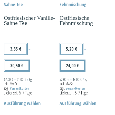
auf.
auf.
Die
Die
Ostfriesischer Vanille-
Ostfriesische
Optionen
Optionen
Sahne Tee
Fehnmischung
können
können
auf
auf
der
der
Produktseite
Produktseit
3,35
€
5,20
€
–
–
gewählt
gewählt
werden
werden
30,50
€
24,00
€
67,00
€
–
61,00
€
/
kg
52,00
€
–
48,00
€
/
kg
inkl. MwSt.
inkl. MwSt.
zzgl.
zzgl.
Versandkosten
Versandkosten
Lieferzeit:
5-7 Tage
Lieferzeit:
5-7 Tage
Dieses
Dieses
Ausführung wählen
Ausführung wählen
Produkt
Produkt
weist
weist