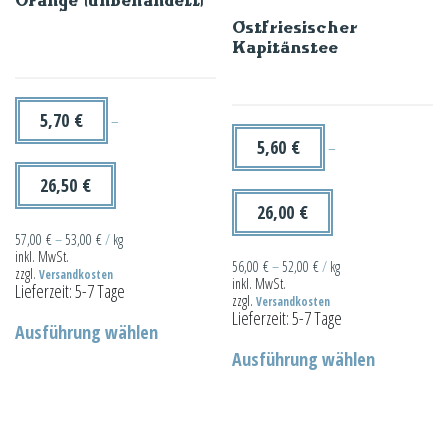
Optionen
Die
Ostfriesischer
können
Optionen
Kapitänstee
auf
können
der
auf
Produktseite
der
5,70
€
–
gewählt
Produktseit
5,60
€
–
werden
gewählt
26,50
€
werden
26,00
€
57,00
€
–
53,00
€
/
kg
inkl. MwSt.
56,00
€
–
52,00
€
/
kg
zzgl.
Versandkosten
inkl. MwSt.
Lieferzeit:
5-7 Tage
zzgl.
Versandkosten
Dieses
Lieferzeit:
5-7 Tage
Ausführung wählen
Produkt
Dieses
Ausführung wählen
weist
Produkt
mehrere
weist
Varianten
mehrere