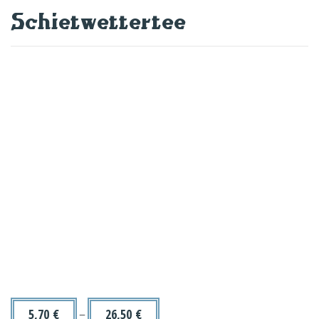
Schietwettertee
5,70
€
–
26,50
€