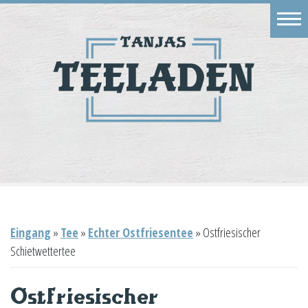
Eingang
Geschäft
Onlineshop
Warenkorb
Kontakt
Eingang
»
Tee
»
Echter Ostfriesentee
»
Ostfriesischer
Schietwettertee
Ostfriesischer