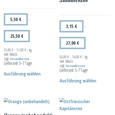
Sanddorntee
5,50
€
–
3,15
€
–
25,50
€
27,00
€
55,00
€
–
51,00
€
/
kg
inkl. MwSt.
63,00
€
–
54,00
€
/
kg
zzgl.
Versandkosten
inkl. MwSt.
Lieferzeit:
5-7 Tage
zzgl.
Versandkosten
Dieses
Lieferzeit:
5-7 Tage
Ausführung wählen
Produkt
Dieses
Ausführung wählen
weist
Produkt
mehrere
weist
Varianten
mehrere
auf.
Varianten
Die
auf.
Orange (unbehandelt)