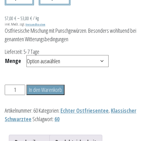
57,00
€
–
53,00
€
/
kg
inkl. MwSt.
zzgl.
Versandkosten
Ostfriesische Mischung mit Punschgewürzen. Besonders wohltuend bei
genannten Witterungsbedingungen
Lieferzeit:
5-7 Tage
Menge
Ostfriesischer
In den Warenkorb
Schietwettertee
Menge
Artikelnummer:
60
Kategorien:
Echter Ostfriesentee
,
Klassischer
Schwarztee
Schlagwort:
60