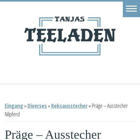
Eingang
Geschäft
Onlineshop
Warenkorb
Kontakt
Eingang
»
Diverses
»
Keksausstecher
»
Präge – Ausstecher
Nilpferd
Präge – Ausstecher