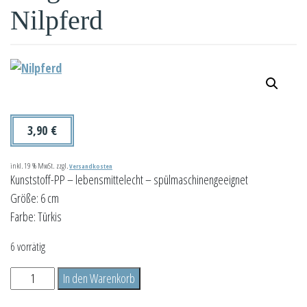
Nilpferd
3,90
€
inkl. 19 % MwSt.
zzgl.
Versandkosten
Kunststoff-PP – lebensmittelecht – spülmaschinengeeignet
Größe: 6 cm
Farbe: Türkis
6 vorrätig
Präge
In den Warenkorb
-