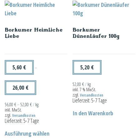
Varianten
auf.
Die
Borkumer Heimliche
Borkumer
Optionen
Liebe
Dünenläufer 100g
können
auf
der
Produktseit
5,60
€
5,20
€
–
gewählt
werden
52,00
€
/
kg
26,00
€
inkl. 7 % MwSt.
zzgl.
Versandkosten
Lieferzeit:
5-7 Tage
56,00
€
–
52,00
€
/
kg
inkl. MwSt.
In den Warenkorb
zzgl.
Versandkosten
Lieferzeit:
5-7 Tage
Dieses
Ausführung wählen
Produkt