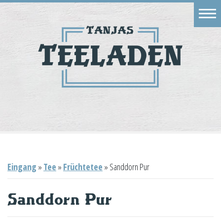
Eingang
Geschäft
Onlineshop
Warenkorb
Kontakt
Eingang
»
Tee
»
Früchtetee
»
Sanddorn Pur
Sanddorn Pur