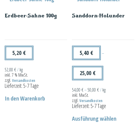
Erdbeer-Sahne 100g
Sanddorn-Holunder
5,20
€
5,40
€
–
52,00
€
/
kg
25,00
€
inkl. 7 % MwSt.
zzgl.
Versandkosten
Lieferzeit:
5-7 Tage
54,00
€
–
50,00
€
/
kg
inkl. MwSt.
In den Warenkorb
zzgl.
Versandkosten
Lieferzeit:
5-7 Tage
Dieses
Ausführung wählen
Produkt
weist
mehrere