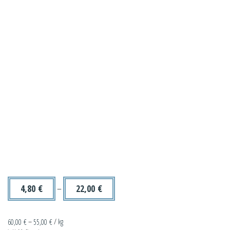
4,80
€
–
22,00
€
60,00
€
–
55,00
€
/
kg