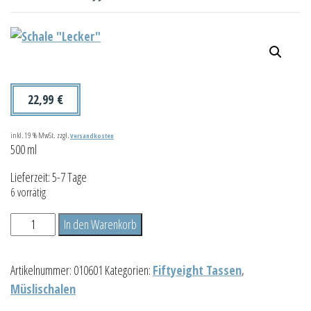
22,99
€
inkl. 19 % MwSt.
zzgl.
Versandkosten
500 ml
Lieferzeit:
5-7 Tage
6 vorrätig
Schale
In den Warenkorb
"Lecker"
Menge
Artikelnummer:
010601
Kategorien:
Fiftyeight Tassen
,
Müslischalen