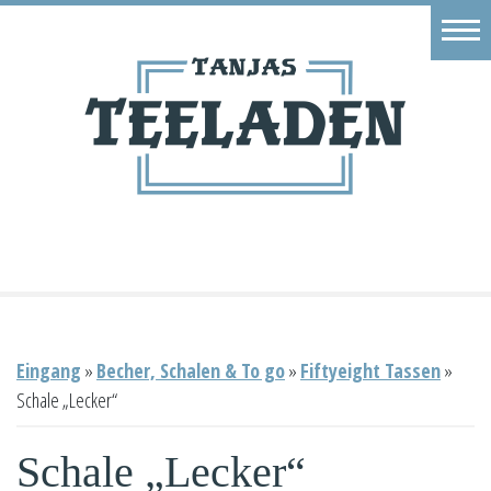
Eingang
Geschäft
Onlineshop
Warenkorb
Kontakt
Eingang
»
Becher, Schalen & To go
»
Fiftyeight Tassen
»
Schale „Lecker“
Schale „Lecker“