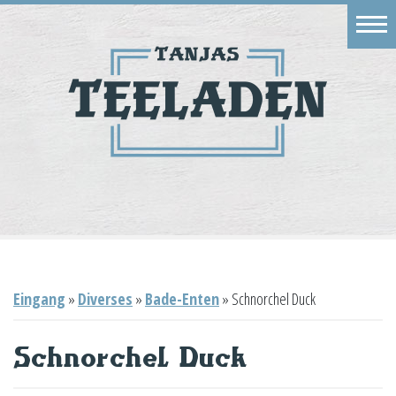
Eingang
Geschäft
Onlineshop
Warenkorb
Kontakt
Eingang
»
Diverses
»
Bade-Enten
»
Schnorchel Duck
Schnorchel Duck