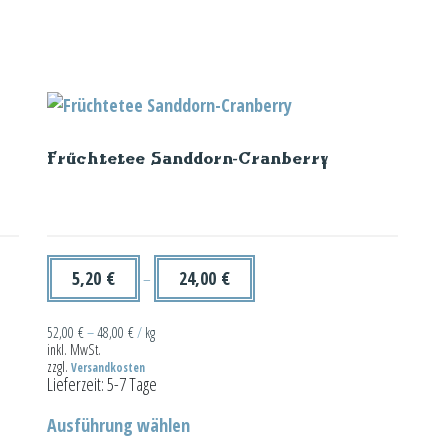
Früchtetee Sanddorn-Cranberry
5,20
€
24,00
€
–
52,00
€
–
48,00
€
/
kg
inkl. MwSt.
zzgl.
Versandkosten
Lieferzeit:
5-7 Tage
Dieses
Ausführung wählen
Produkt