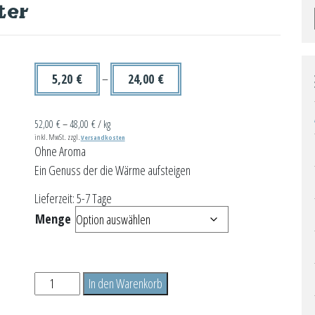
ter
5,20
€
–
24,00
€
52,00
€
–
48,00
€
/
kg
inkl. MwSt.
zzgl.
Versandkosten
Ohne Aroma
Ein Genuss der die Wärme aufsteigen
Lieferzeit:
5-7 Tage
Menge
Borkumer
In den Warenkorb
Seelentröster