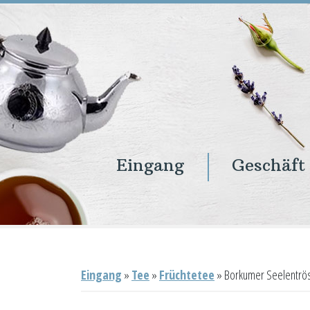
Eingang
Geschäft
Eingang
Geschäft
Onlineshop
Warenkorb
Kontakt
Eingang
»
Tee
»
Früchtetee
»
Borkumer Seelentrö