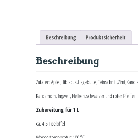
Beschreibung
Produktsicherheit
Beschreibung
Zutaten: Apfel,Hibiscus,Hagebutte,Feinschnitt,Zimt,Kandi
Kardamom, Ingwer, Nelken,schwarzer und roter Pfeffer
Zubereitung für 1 L
ca. 4-5 Teelöffel
Wassertemperatur: 100 °C