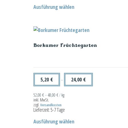
Dieses
Ausführung wählen
Produkt
weist
mehrere
Varianten
auf.
Borkumer Früchtegarten
Die
Optionen
können
auf
der
5,20
€
24,00
€
–
Produktseite
gewählt
52,00
€
–
48,00
€
/
kg
inkl. MwSt.
werden
zzgl.
Versandkosten
Lieferzeit:
5-7 Tage
Dieses
Ausführung wählen
Produkt