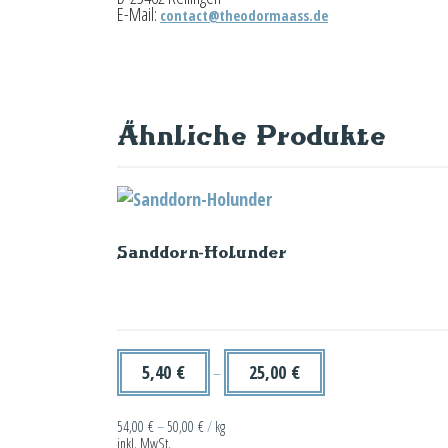
E-Mail:
contact@theodormaass.de
Ähnliche Produkte
Sanddorn-Holunder
5,40
€
25,00
€
–
54,00
€
–
50,00
€
/
kg
inkl. MwSt.