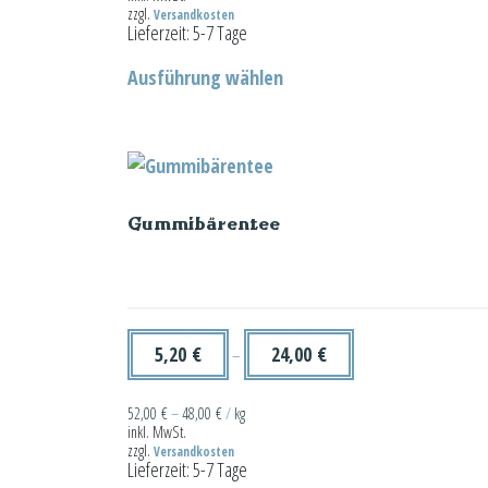
zzgl.
Versandkosten
Lieferzeit:
5-7 Tage
Dieses
Ausführung wählen
Produkt
weist
mehrere
Varianten
auf.
Gummibärentee
Die
Optionen
können
auf
der
5,20
€
24,00
€
–
Produktseite
gewählt
52,00
€
–
48,00
€
/
kg
inkl. MwSt.
werden
zzgl.
Versandkosten
Lieferzeit:
5-7 Tage