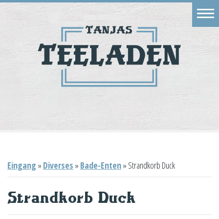
Eingang
Geschäft
Onlineshop
Warenkorb
Kontakt
Eingang
»
Diverses
»
Bade-Enten
»
Strandkorb Duck
Strandkorb Duck