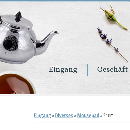
Eingang
Geschäft
Eingang
Geschäft
Onlineshop
Warenkorb
Kontakt
Eingang
»
Diverses
»
Mousepad
»
Sturm