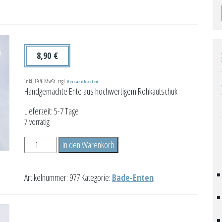
8,90
€
inkl. 19 % MwSt.
zzgl.
Versandkosten
Handgemachte Ente aus hochwertigem Rohkautschuk
Lieferzeit:
5-7 Tage
7 vorrätig
Surfer
In den Warenkorb
Duck
Menge
Artikelnummer:
977
Kategorie:
Bade-Enten