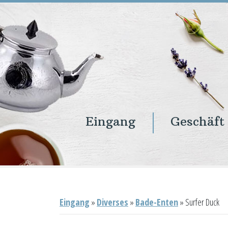
Eingang
Geschäft
Eingang
Geschäft
Onlineshop
Warenkorb
Kontakt
Eingang
»
Diverses
»
Bade-Enten
»
Surfer Duck