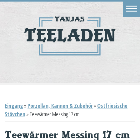
Eingang
Geschäft
Onlineshop
Warenkorb
Kontakt
Eingang
»
Porzellan, Kannen & Zubehör
»
Ostfriesische
Stövchen
»
Teewärmer Messing 17 cm
Teewärmer Messing 17 cm