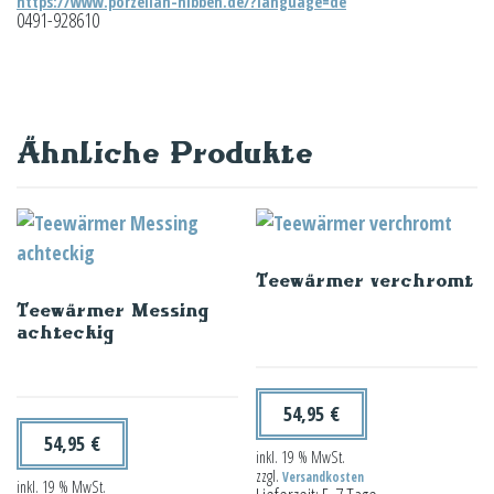
https://www.porzellan-hibben.de/?language=de
0491-928610
Ähnliche Produkte
Teewärmer verchromt
Teewärmer Messing
achteckig
54,95
€
54,95
€
inkl. 19 % MwSt.
zzgl.
Versandkosten
inkl. 19 % MwSt.