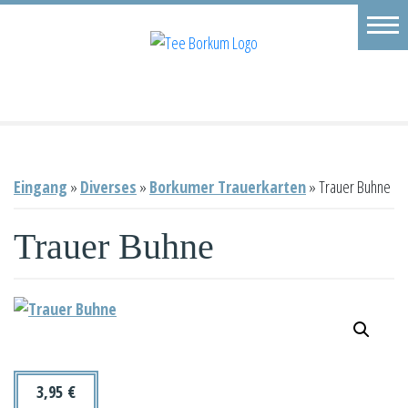
Eingang
Geschäft
Onlineshop
Warenkorb
Eingang
»
Diverses
»
Borkumer Trauerkarten
»
Trauer Buhne
Kontakt
Trauer Buhne
3,95
€