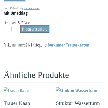
inkl. 19 % MwSt.
zzgl.
Versandkosten
Mit Umschlag
Lieferzeit:
5-7 Tage
Trauer
In den Warenkorb
Buhne
Menge
Artikelnummer:
21/1
Kategorie:
Borkumer Trauerkarten
Ähnliche Produkte
Trauer Kaap
Struktur Wasserturm