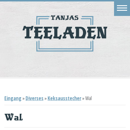
Eingang
Geschäft
Onlineshop
Warenkorb
Kontakt
Eingang
»
Diverses
»
Keksausstecher
»
Wal
Wal