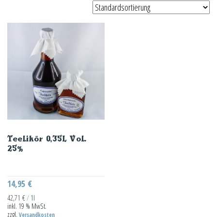
Teelikör 0,35L Vol.
25%
14,95
€
42,71
€
/
1l
inkl. 19 % MwSt.
zzgl.
Versandkosten