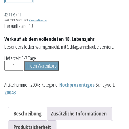
42,71
€
/
1l
inkl. 19 % MwSt.
zzgl.
Versandkosten
Herkunftsland EU
Verkauf ab dem vollendeten 18. Lebensjahr
Besonders lecker warmgemacht, mit Schlagsahnehaube serviert,
Lieferzeit:
5-7 Tage
Teelikör
In den Warenkorb
0,35L
Vol.
Artikelnummer:
20043
Kategorie:
Hochprozentiges
Schlagwort:
25%
20043
Menge
Beschreibung
Zusätzliche Informationen
Produktsicherheit