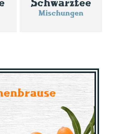
e
Schwarztee
Mischungen
nenbrause