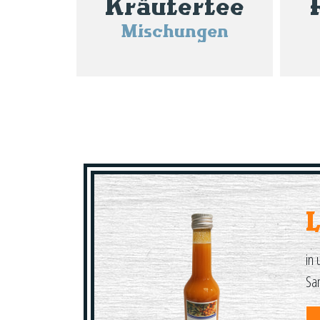
Kräutertee
Mischungen
in 
Sa