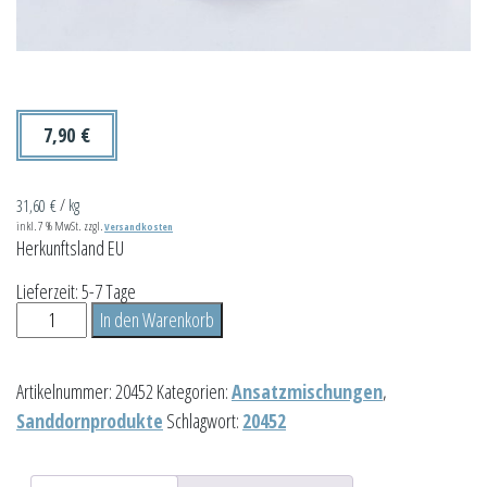
7,90
€
31,60
€
/
kg
inkl. 7 % MwSt.
zzgl.
Versandkosten
Herkunftsland EU
Lieferzeit:
5-7 Tage
Sanddorn-
In den Warenkorb
Sahne
Liköransatzmischung
Artikelnummer:
20452
Kategorien:
Ansatzmischungen
,
250g
Sanddornprodukte
Schlagwort:
20452
Menge