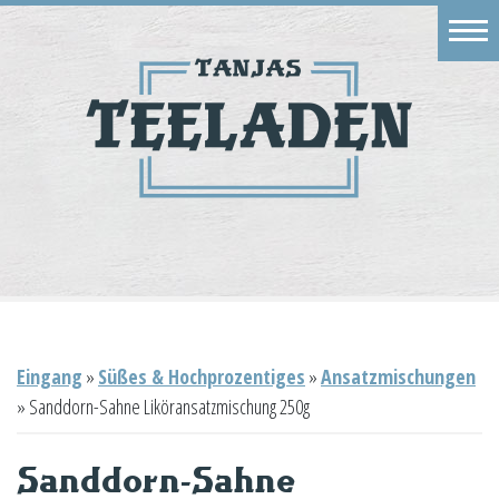
Eingang
Geschäft
Onlineshop
Warenkorb
Kontakt
Eingang
»
Süßes & Hochprozentiges
»
Ansatzmischungen
»
Sanddorn-Sahne Liköransatzmischung 250g
Sanddorn-Sahne