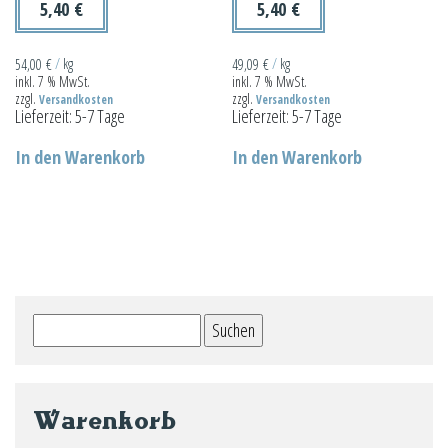
Produktseite
der
5,40
€
5,40
€
gewählt
Produktseit
werden
gewählt
54,00
€
/
kg
49,09
€
/
kg
inkl. 7 % MwSt.
inkl. 7 % MwSt.
werden
zzgl.
zzgl.
Versandkosten
Versandkosten
Lieferzeit:
5-7 Tage
Lieferzeit:
5-7 Tage
In den Warenkorb
In den Warenkorb
Suchen
nach:
Warenkorb