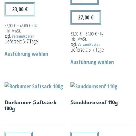
23,00
€
27,00
€
52,00
€
–
46,00
€
/
kg
inkl. MwSt.
63,00
€
–
54,00
€
/
kg
zzgl.
Versandkosten
inkl. MwSt.
Lieferzeit:
5-7 Tage
zzgl.
Versandkosten
Dieses
Lieferzeit:
5-7 Tage
Ausführung wählen
Produkt
Dieses
Ausführung wählen
weist
Produkt
mehrere
weist
Varianten
mehrere
auf.
Varianten
Die
auf.
Borkumer Saftsack
Sanddornsenf 110g
Optionen
Die
100g
können
Optionen
auf
können
der
auf