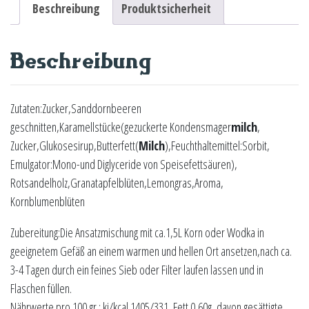
Beschreibung
Produktsicherheit
Beschreibung
Zutaten:Zucker,Sanddornbeeren
geschnitten,Karamellstücke(gezuckerte Kondensmager
milch
,
Zucker,Glukosesirup,Butterfett(
Milch
),Feuchthaltemittel:Sorbit,
Emulgator:Mono-und Diglyceride von Speisefettsäuren),
Rotsandelholz,Granatapfelblüten,Lemongras,Aroma,
Kornblumenblüten
Zubereitung:Die Ansatzmischung mit ca.1,5L Korn oder Wodka in
geeignetem Gefäß an einem warmen und hellen Ort ansetzen,nach ca.
3-4 Tagen durch ein feines Sieb oder Filter laufen lassen und in
Flaschen füllen.
Nährwerte pro 100 gr.: kj/kcal 1405/331, Fett 0,60g, davon gesättigte