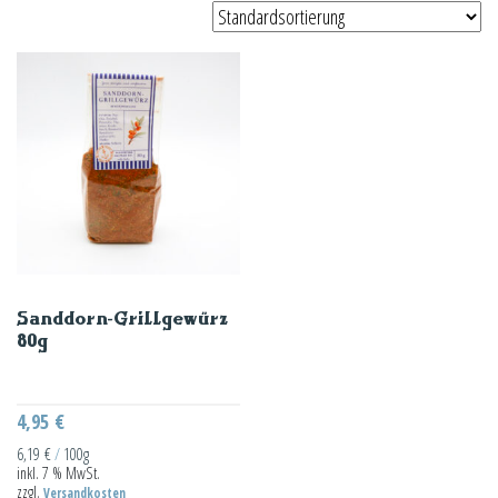
Sanddorn-Grillgewürz
80g
4,95
€
6,19
€
/
100g
inkl. 7 % MwSt.
zzgl.
Versandkosten