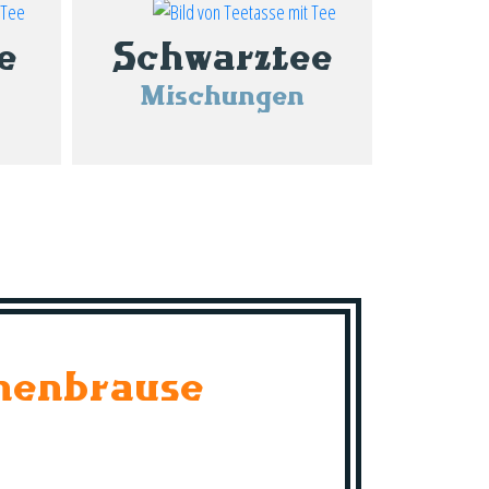
e
Schwarztee
Mischungen
nenbrause