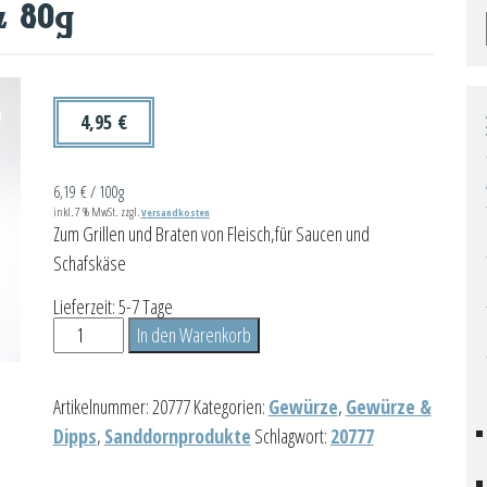
z 80g
4,95
€
6,19
€
/
100g
inkl. 7 % MwSt.
zzgl.
Versandkosten
Zum Grillen und Braten von Fleisch,für Saucen und
Schafskäse
Lieferzeit:
5-7 Tage
Sanddorn-
In den Warenkorb
Grillgewürz
80g
Artikelnummer:
20777
Kategorien:
Gewürze
,
Gewürze &
Menge
Dipps
,
Sanddornprodukte
Schlagwort:
20777