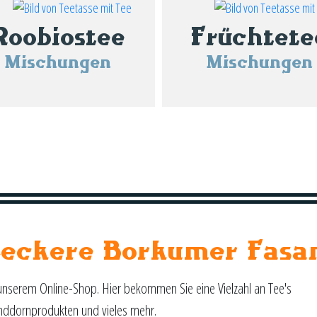
Produktseite
gewählt
Roobiostee
Früchtete
werden
Mischungen
Mischungen
Leckere Borkumer Fasa
unserem Online-Shop. Hier bekommen Sie eine Vielzahl an Tee's
nddornprodukten und vieles mehr.