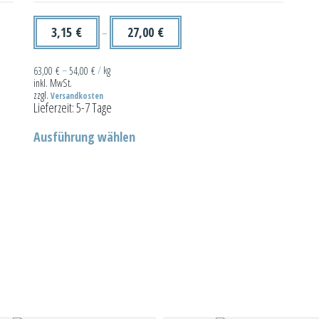
3,15
€
27,00
€
–
63,00
€
–
54,00
€
/
kg
inkl. MwSt.
zzgl.
Versandkosten
Lieferzeit:
5-7 Tage
Dieses
Ausführung wählen
Produkt
weist
mehrere
Varianten
auf.
Die
Optionen
können
auf
der