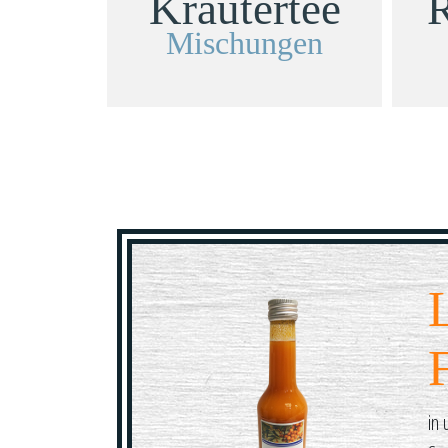
Kräutertee
R
Mischungen
in 