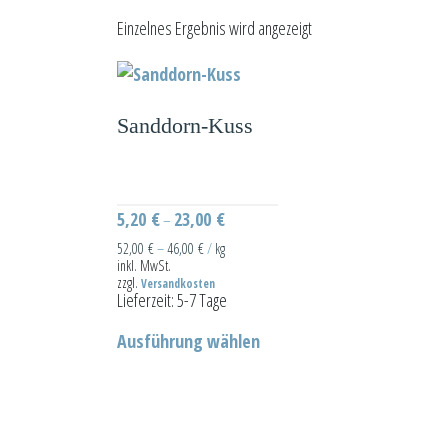
Einzelnes Ergebnis wird angezeigt
Sanddorn-Kuss
5,20
€
23,00
€
–
52,00
€
–
46,00
€
/
kg
inkl. MwSt.
zzgl.
Versandkosten
Lieferzeit:
5-7 Tage
Dieses
Ausführung wählen
Produkt
weist
mehrere
Varianten